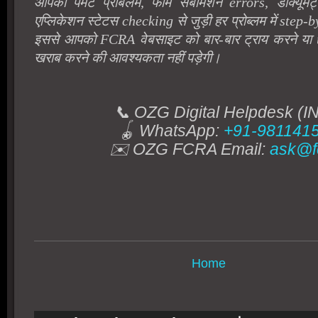
आपको पेमेंट प्रॉबलम, फॉर्म सबमिशन errors, डॉक्यूमे
एप्लिकेशन स्टेटस checking से जुड़ी हर प्रोब्लम में step-b
इससे आपको FCRA वेबसाइट को बार-बार ट्राय करने या up
खराब करने की आवश्यकता नहीं पड़ेगी।
📞 OZG Digital Helpdesk (I
🪀 WhatsApp:
+91-981141
✉️ OZG FCRA Email:
ask@fc
Home